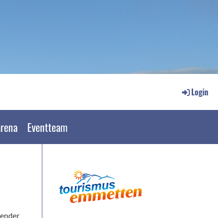
Login
arena
Eventteam
lender