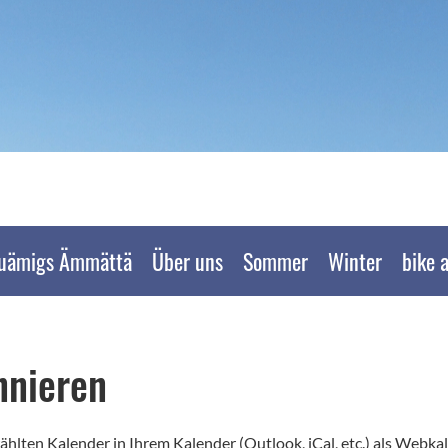
uämigs Ämmättä
Über uns
Sommer
Winter
bike 
nnieren
ählten Kalender in Ihrem Kalender (Outlook, iCal, etc.) als Webka